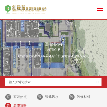
装修指南
ARTICLE
原创定制设计99%实景还原专注落地设计的整装定制
家
家装热点
装
装修风水
装
装修材料
装
装修攻略