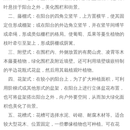
叶悬挂于阳台之外，美化围栏和街景。
二、藤棚式：在阳台的四角立竖竿，上方置横竿，使其固
定住形成棚架；或在阳台的外边角立竖竿，并在竖竿间缚竿
或牵绳，形成类似栅栏的格局。使葡萄、瓜果等蔓生植物的
枝叶牵引至架上，形成荫栅或荫篱。
三、附壁式：在围栏内、外侧放置的有爬山虎、凌霄等木
本藤蔓植物，绿化围栏及附近墙壁。还可利用墙壁镶嵌特制
的半边花瓶式花盆，然后用其栽植观叶植物。
四、花架式：在较小的阳台上，为了扩大种植面积，可利
用阶梯式或其他形式的盆架，在阳台上进行立体盆花布置，
也可将盆架搭出阳台之外，向户外要空间，从而加大绿化面
积也美化了街景。
五、花槽式：花槽可选择水泥、砖砌、耐腐木材等。适合
较大型花木、位置固定，一些攀缘植物也可种植。可在花