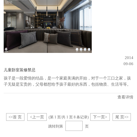
2014
09-06
儿童卧室装修禁忌
孩子是一段爱情的结晶，是一个家庭美满的开始，对于一个三口之家，孩
子无疑是宝贵的，父母都想给予孩子最好的东西，包括物质、生活等等。
查看详情
<<首 页
<上一页
下一页>
尾 页>>
(第
1
页/共 1 页 8 条记录)
跳转到第
页