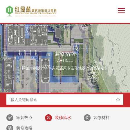
装修指南
ARTICLE
原创定制设计99%实景还原专注落地设计的整装定制
家
家装热点
装
装修风水
装
装修材料
装
装修攻略