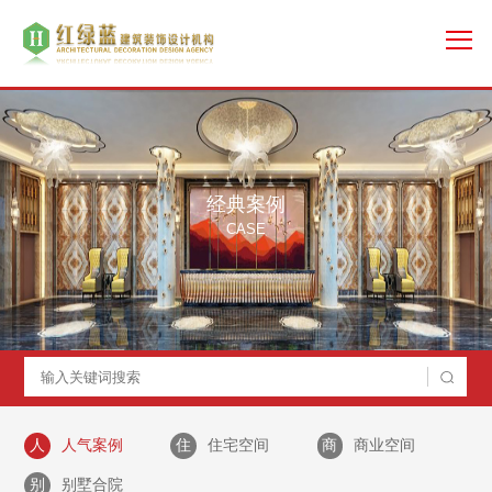
经典案例
CASE
仁寿天府银通酒店 餐饮酒店
人
人气案例
住
住宅空间
商
商业空间
查看更多
别
别墅合院