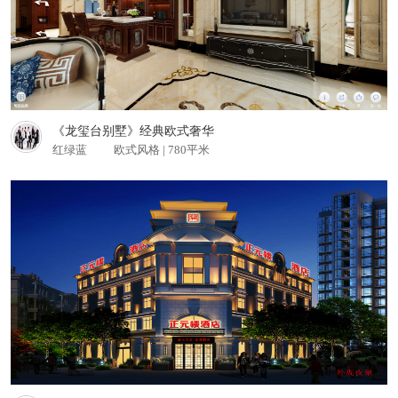
查看更多
《龙玺台别墅》经典欧式奢华
红绿蓝
欧式风格 | 780平米
眉山《龙滩酒楼》 餐饮酒店
查看更多