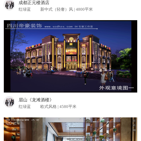
成都正元楼酒店
红绿蓝
新中式（轻奢）风 | 4800平米
龙玺台别墅案例 别墅
查看更多
眉山《龙滩酒楼》
红绿蓝
欧式风格 | 4580平米