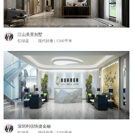
查看更多
江山美景别墅
红绿蓝
现代轻奢 | 1560平米
开元禧悦酒店 餐饮酒店
查看更多
深圳利信快捷金融
红绿蓝
现代创意 | 3300平米