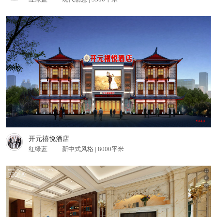
《龙玺台别墅》经典欧式奢华 别墅
查看更多
开元禧悦酒店
红绿蓝
新中式风格 | 8000平米
成都正元楼酒店 餐饮酒店