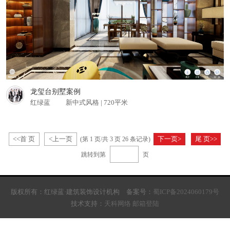
龙玺台别墅案例
红绿蓝
新中式风格 | 720平米
<<首 页
<上一页
下一页>
尾 页>>
(第
1
页/共 3 页 26 条记录)
跳转到第
页
版权所有：红绿蓝·建筑装饰设计机构 备案号：
蜀ICP备2024060179号
技术支持：
天科网络
邮箱登陆