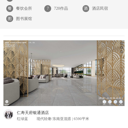
餐
餐饮会所
7
720作品
酒
酒店民宿
图
图书展馆
仁寿天府银通住宅 普通住宅
查看更多
仁寿天府银通酒店
红绿蓝
现代轻奢/东南亚混搭 | 6590平米