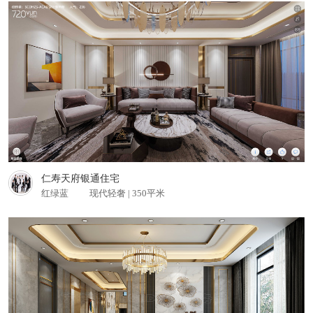
江山美景别墅 别墅
查看更多
仁寿天府银通住宅
红绿蓝
现代轻奢 | 350平米
深圳利信快捷金融 商业办公