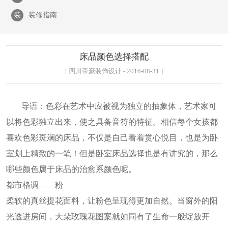
装
装修指南
床品颜色选择搭配
[ 四川帝豪装饰设计 - 2016-08-31 ]
导语：色
彩在艺术中应被视为独立的抽象体，艺术家可
以将色彩独立出来，使之具备音符的特征。相信每个女孩都
喜欢色彩斑斓的床品，不仅是自己看着赏心悦目，也是为卧
室划上精致的一笔！但是卧室床品选择也是有讲究的，那么
哪些颜色属于床品的治愈系颜色呢。
都市格调——粉
柔软的真丝提花面料，让粉色呈现得更加自然。当窗外的阳
光透进房间，大朵玫瑰花图案就如同有了生命一般绽放开