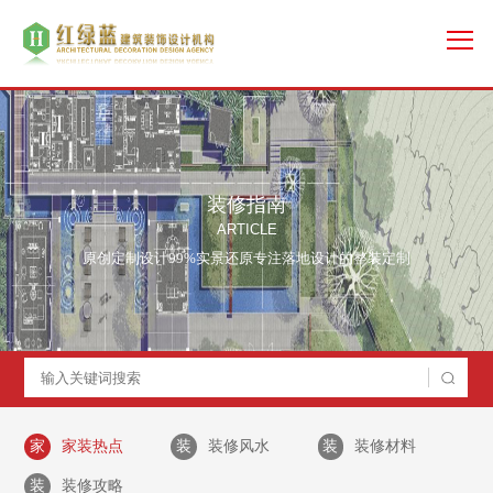
装修指南
ARTICLE
原创定制设计99%实景还原专注落地设计的整装定制
家
家装热点
装
装修风水
装
装修材料
装
装修攻略