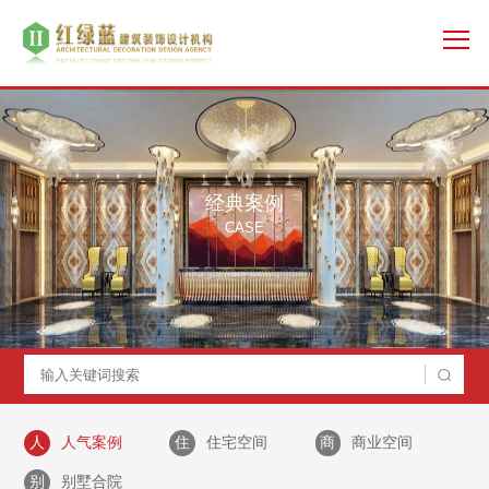
经典案例
CASE
人
人气案例
住
住宅空间
商
商业空间
别
别墅合院