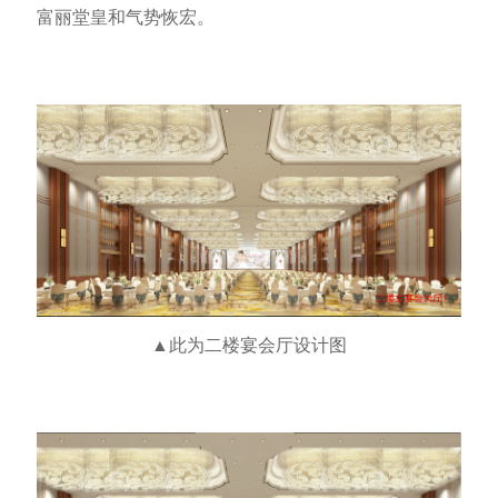
富丽堂皇和气势恢宏。
▲此为二楼宴会厅
设计图