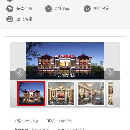
餐
餐饮会所
7
720作品
酒
酒店民宿
图
图书展馆
开元禧悦酒店
户型：
餐饮酒店
面积：
8000平米