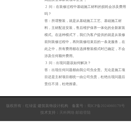
2
问：在装修过程中基础施工材料的损耗会涉及费用
吗？
答：所谓整装，就是从基础施工工艺、基础施工材
料，主材配送安装，售后维护保养一体化的全新家装
模式。在这种模式下，我们为客户提供的就是从装修
前到装修过程中，再到装修结束后的一条龙服务，在
此之中，所有费用都在选择整装模式时已确定，不会
涉及任何额外费用。
3
问：出现问题该如何解决？
答：出现任何问题都由我公司负全责。无论是施工项
目还是主材项目都统一由公司负责，杜绝出现问题后
责任不清，杜绝推诿。
版权所有：红绿蓝·建筑装饰设计机构 备案号：
蜀ICP备2024060179号
技术支持：
天科网络
邮箱登陆