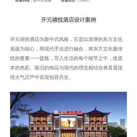
装修风格：
新中式风格
装修造价：
2600万
开元禧悦酒店设计案例
开元禧悦酒店为新中式风格，它是
以深厚的东方文化
底蕴为核心，用现代手法进行融合，将东方文化最传
统的要素一一提炼，导入生活的每个细节
之
中，使原
本的色彩
、
陈旧的饰品与现代的理念相结合将
其显现
得
大气庄严中实现包容共生。