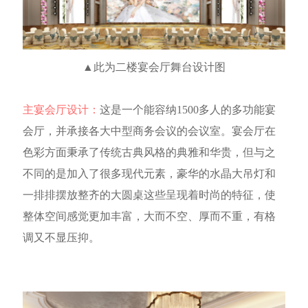
▲此为二楼宴会厅舞台
设计图
主宴会厅设计：
这是一个能容纳
1500
多人的多功能宴
会厅，并承接各大中型商务会议的会议室。
宴会厅
在
色彩方面秉承了传统古典风格的典雅和华贵
，
但与之
不同的是加入了很多现代元素，
豪华的水晶大吊灯和
一排排摆放整齐的大圆桌这些
呈现着时尚的特征
，
使
整体空间感觉更加丰富，大而不空、厚而不重，有格
调又不显压抑。